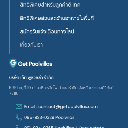
สิทธิพิเศษสำหรับลูกค้าดีแทค
สิทธิพิเศษส่วนลดรัานอาหารในพื้นที่
สมัครรับแจ้งเตือนทางไลน์
เกี่ยวกับเรา
บริษัท เก๊ท พูลวิลล่า จํากัด
51/51 หมู่ที่ 10 ตําบลหินเหล็กไฟ อําเภอหัวหิน จังหวัดประจวบคีรีขันธ์
77110
Email : contact@getpoolvillas.com
095-923-0329 Poolvillas
091-924-9365 Poolvillas & Real estate