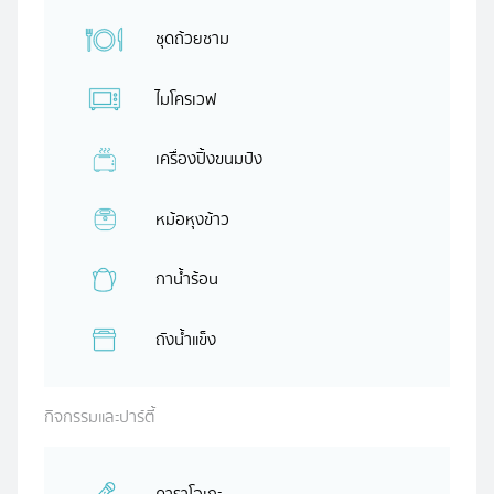
ชุดถ้วยชาม
ไมโครเวฟ
เครื่องปิ้งขนมปัง
หม้อหุงข้าว
กาน้ำร้อน
ถังน้ำแข็ง
กิจกรรมและปาร์ตี้
คาราโอเกะ