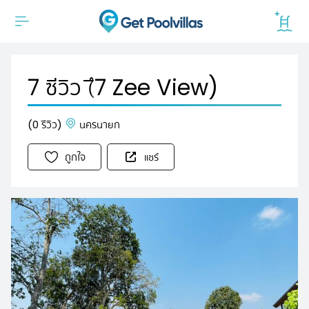
ึ7 ซีวิว (ึ7 Zee View)
(0 รีวิว)
นครนายก
ถูกใจ
แชร์