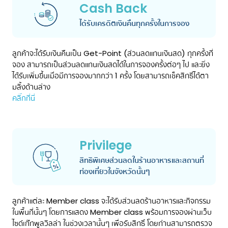
Cash Back
ได้รับเครดิตเงินคืนทุกครั้งในการจอง
ลูกค้าจะได้รับเงินคืนเป็น Get-Point (ส่วนลดแทนเงินสด) ทุกครั้งที่
จอง สามารถเป็นส่วนลดแทนเงินสดได้ในการจองครั้งต่อๆ ไป และยิ่ง
ได้รับเพิ่มขึ้นเมื่อมีการจองมากกว่า 1 ครั้ง โดยสามารถเช็คสิทธิ์ได้ตา
มลิ้งด้านล่าง
คลิ๊กที่นี่
Privilege
สิทธิพิเศษส่วนลดในร้านอาหารและสถานที่
ท่องเที่ยวในจังหวัดนั้นๆ
ลูกค้าแต่ละ Member class จะได้รับส่วนลดร้านอาหารและกิจกรรม
ในพื้นที่นั้นๆ โดยการแสดง Member class พร้อมการจองผ่านเว็บ
ไซด์เก๊ทพูลวิลล่า ในช่วงเวลานั้นๆ เพื่อรับสิทธิ์ โดยท่านสามารถตรวจ