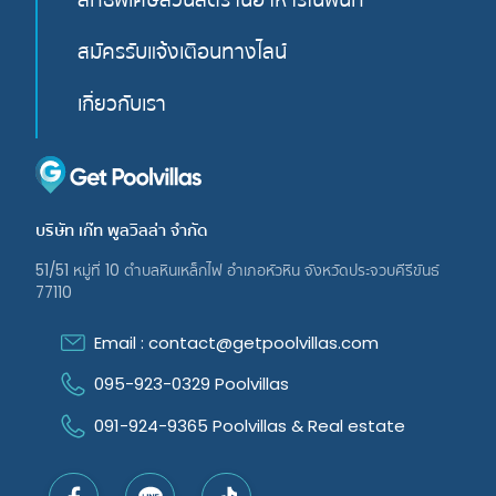
สมัครรับแจ้งเตือนทางไลน์
เกี่ยวกับเรา
บริษัท เก๊ท พูลวิลล่า จํากัด
51/51 หมู่ที่ 10 ตําบลหินเหล็กไฟ อําเภอหัวหิน จังหวัดประจวบคีรีขันธ์
77110
Email : contact@getpoolvillas.com
095-923-0329 Poolvillas
091-924-9365 Poolvillas & Real estate