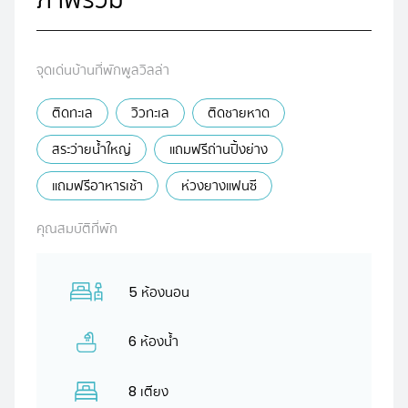
จุดเด่นบ้านที่พักพูลวิลล่า
ติดทะเล
วิวทะเล
ติดชายหาด
สระว่ายน้ำใหญ่
แถมฟรีถ่านปิ้งย่าง
แถมฟรีอาหารเช้า
ห่วงยางแฟนซี
คุณสมบัติที่พัก
5 ห้องนอน
6 ห้องน้ำ
8 เตียง