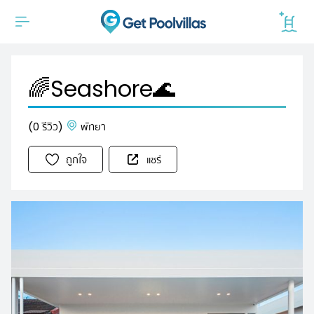
🌈Seashore🌊
(0 รีวิว)
พัทยา
ถูกใจ
แชร์