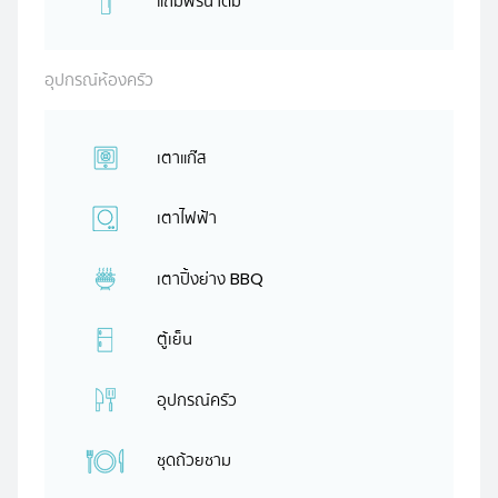
แถมฟรีน้ำดื่ม
อุปกรณ์ห้องครัว
เตาแก๊ส
เตาไฟฟ้า
เตาปิ้งย่าง BBQ
ตู้เย็น
อุปกรณ์ครัว
ชุดถ้วยชาม