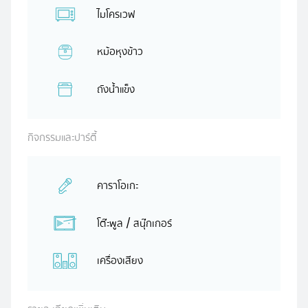
ไมโครเวฟ
หม้อหุงข้าว
ถังน้ำแข็ง
กิจกรรมและปาร์ตี้
คาราโอเกะ
โต๊ะพูล / สนุ๊กเกอร์
เครื่องเสียง