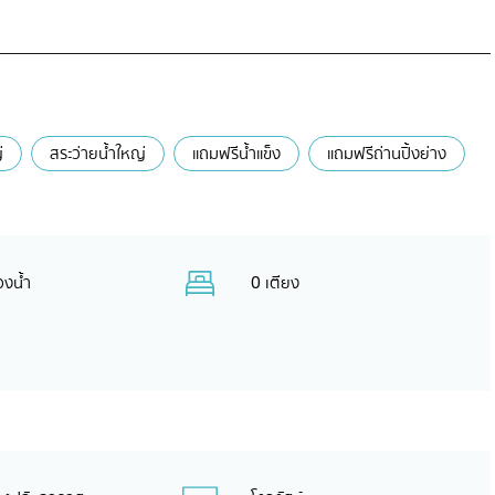
่
สระว่ายน้ำใหญ่
แถมฟรีน้ำแข็ง
แถมฟรีถ่านปิ้งย่าง
องน้ำ
0 เตียง