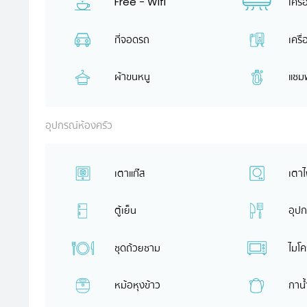
Free - Wifi
เครื
ที่จอดรถ
เครื
ผ้าขนหนู
แชม
อุปกรณ์ห้องครัว
เตาแก๊ส
เตาไ
ตู้เย็น
อุปก
ชุดถ้วยชาม
ไมโ
หม้อหุงข้าว
กาน้