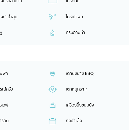
่องปรับอากาศ
โทรทัศน์
่องทำน้ำอุ่น
ไดร์เป่าผม
พู
ครีมอาบน้ำ
ฟฟ้า
เตาปิ้งย่าง BBQ
รณ์ครัว
เตาหมูกระทะ
ครเวฟ
เครื่องปิ้งขนมปัง
ำร้อน
ถังน้ำแข็ง