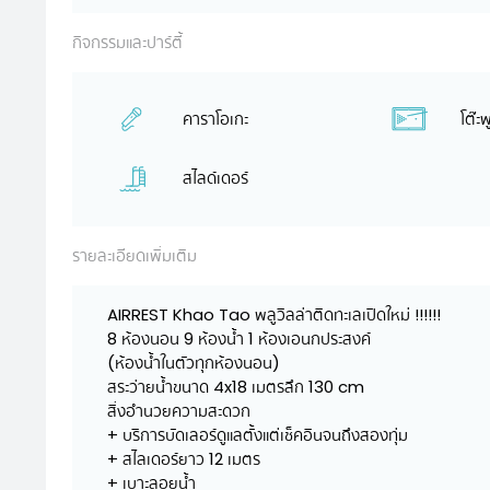
กิจกรรมและปาร์ตี้
คาราโอเกะ
โต๊ะ
สไลด์เดอร์
รายละเอียดเพิ่มเติม
AIRREST Khao Tao พลูวิลล่าติดทะเลเปิดใหม่ !!!!!!
8 ห้องนอน 9 ห้องน้ำ 1 ห้องเอนกประสงค์
(ห้องน้ำในตัวทุกห้องนอน)
สระว่ายน้ำขนาด 4x18 เมตรลึก 130 cm
สิ่งอำนวยความสะดวก
+ บริการบัดเลอร์ดูแลตั้งแต่เช็คอินจนถึงสองทุ่ม
+ สไลเดอร์ยาว 12 เมตร
+ เบาะลอยน้ำ