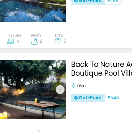
Get-Point
฿245
เตียงนอน
ห้องน้ำ
สูงสุด
4
2
6
Back To Nature 
Boutique Pool Vill
กระบี
Get-Point
฿545