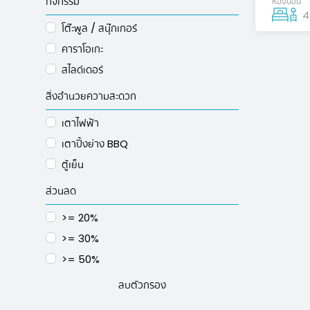
กิจกรรม
ห้องนอน
4
โต๊ะพูล / สนุ๊กเกอร์
คาราโอเกะ
สไลด์เดอร์
สิ่งอำนวยความสะดวก
เตาไฟฟ้า
เตาปิ้งย่าง BBQ
ตู้เย็น
ส่วนลด
>= 20%
>= 30%
>= 50%
ลบตัวกรอง