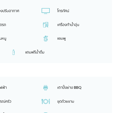
่องปรับอากาศ
โทรทัศน์
อดรถ
เครื่องทำน้ำอุ่น
นหนู
แชมพู
แถมฟรีน้ำดื่ม
ฟฟ้า
เตาปิ้งย่าง BBQ
รณ์ครัว
ชุดถ้วยชาม