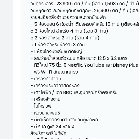
วันศุกร์ เสาร์ : 23,900 บาท / คืน (เฉลี่ย 1,593 บาท / ท่าน
วันหยุดยาวและวันหยุดนักขัตฤกษ์ : 25,900 บาท / คืน (เฉลี
รายละเอียดสิ่งอำนวยความสะดวกบ้านพัก
- 5 ห้องนอน 6 ห้องน้ำ เตียงครบสำหรับ 15 ท่าน (เตียงหลัก
o 2 ห้องใหญ่ สำหรับ 4 ท่าน (รวม 8 ท่าน)
o 2 ห้อง สำหรับ 2 ท่าน (รวม 4 ท่าน)
o 1 ห้อง สำหรับห้องละ 3 ท่าน
- 1 ห้องโถงนั่งเล่นขนาดใหญ่
- สระว่ายน้ำส่วนตัวระบบเกลือ ขนาด 12.5 x 3.2 เมตร
- ทีวีใหญ่ 75 นิ้ว, มี Netflix, YouTube และ Disney Plus
- ฟรี Wi-Fi สัญญาณแรง
- เครื่องทำน้ำอุ่น
- เครื่องปรับอากาศทั้งหลัง
- เตาไฟฟ้า / เตา BBQ และอุปกรณ์ครัวครบครัน
- เครื่องล้างจาน
- ไมโครเวฟ
- ห่วงยางแฟนซี
- มีผ้าเช็ดตัวครบตามจำนวนผู้เข้าพัก
- มี รปภ ดูแล 24 ชั่วโมง
สิ่งบริการฟรีในที่พัก