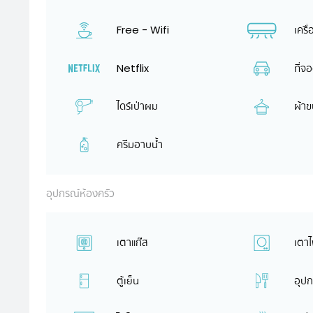
Free - Wifi
เครื
Netflix
ที่จ
ไดร์เป่าผม
ผ้าข
ครีมอาบน้ำ
อุปกรณ์ห้องครัว
เตาแก๊ส
เตาไ
ตู้เย็น
อุปก