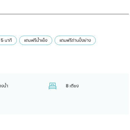
 5 นาที
แถมฟรีน้ำแข็ง
แถมฟรีถ่านปิ้งย่าง
องน้ำ
8 เตียง