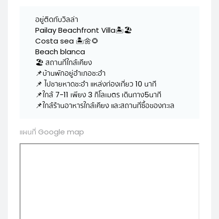
อยู่ติดกับวิลล่า
Pailay Beachfront Villa🏝️🏖️
Costa sea 🏝️🌼🌻
Beach blanca
🏖️ สถานที่ใกล้เคียง
📌บ้านพักอยู่อำเภอชะอำ
📌 ไปชายหาดชะอำ แหล่งท่องเที่ยว 10 นาที
📌ใกล้ 7-11 เพียง 3 กิโลเมตร เดินทาง5นาที
📌ใกล้ร้านอาหารใกล้เคียง และสถานที่ซื้อของทะเล
แผนที่ Google map