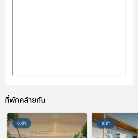
ที่พักคล้ายกัน
ชะอำ
ชะอำ