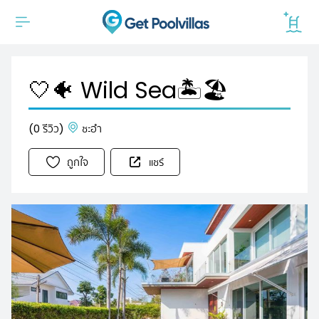
🤍🐠 Wild Sea🏝️🏖️
(0 รีวิว)
ชะอำ
ถูกใจ
แชร์