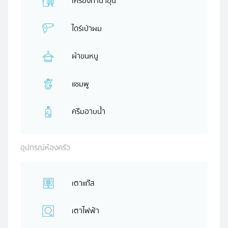
เครื่องทำน้ำอุ่น
ไดร์เป่าผม
ผ้าขนหนู
แชมพู
ครีมอาบน้ำ
อุปกรณ์ห้องครัว
เตาแก๊ส
เตาไฟฟ้า