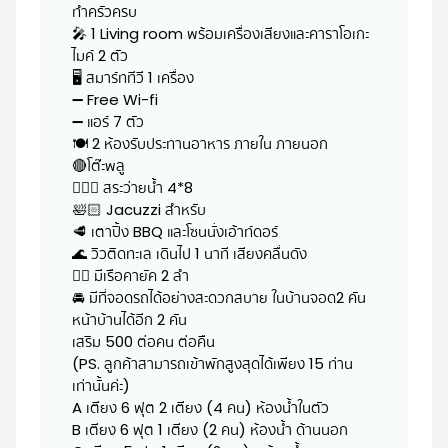
ทำครัวครบ
🎤 1 Living room พร้อมเครื่องเสียงและคาราโอเกะ
ไมค์ 2 ตัว
🖥 สมาร์ททีวี 1 เครื่อง
➖ Free Wi-fi
➖ แอร์ 7 ตัว
🍽 2 ห้องรับประทานอาหาร ภายใน ภายนอก
🔴โต๊ะพลู
🏊🏻‍♂️ สระว่ายน้ำ 4*8
🛀🏻 Jacuzzi สำหรับ
🥩 เตาปิ้ง BBQ และโซนนั่งเอ้าท์ดอร์
🌊 วิวติดทะเล เดินไป 1 นาที เสียงคลื่นดัง
🏄‍♂️ มีเรือคายัค 2 ลำ
🚘 มีที่จอดรถได้อย่างสะดวกสบาย ในบ้านจอด2 คัน
หน้าบ้านได้อีก 2 คัน
เสริม 500 ต่อคน ต่อคืน
(PS. ลูกค้าสามารถเข้าพักสูงสุดได้เพียง 15 ท่าน
เท่านั้นค่ะ)
A เตียง 6 ฟุต 2 เตียง (4 คน) ห้องน้ำในตัว
B เตียง 6 ฟุต 1 เตียง (2 คน) ห้องน้ำ ด้านนอก