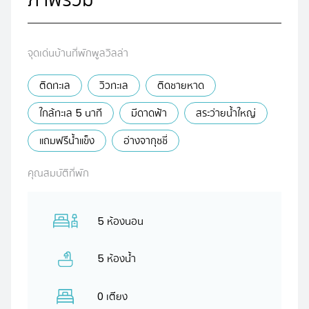
จุดเด่นบ้านที่พักพูลวิลล่า
ติดทะเล
วิวทะเล
ติดชายหาด
ใกล้ทะเล 5 นาที
มีดาดฟ้า
สระว่ายน้ำใหญ่
แถมฟรีน้ำแข็ง
อ่างจากุชชี่
คุณสมบัติที่พัก
5 ห้องนอน
5 ห้องน้ำ
0 เตียง