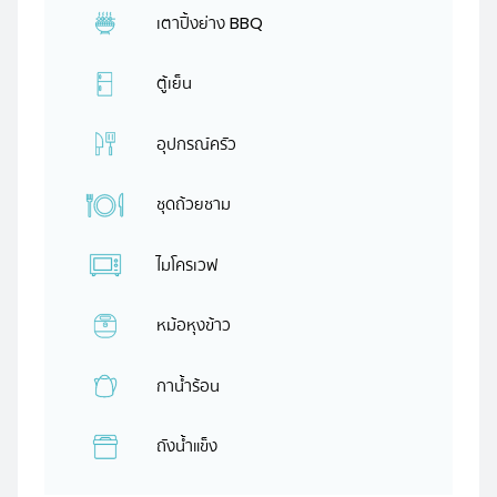
เตาปิ้งย่าง BBQ
ตู้เย็น
อุปกรณ์ครัว
ชุดถ้วยชาม
ไมโครเวฟ
หม้อหุงข้าว
กาน้ำร้อน
ถังน้ำแข็ง