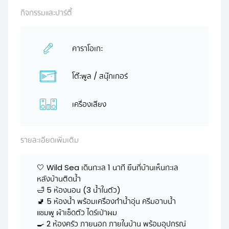
กิจกรรมและปาร์ตี้
คาราโอเกะ
โต๊ะพูล / สนุ๊กเกอร์
เครื่องเสียง
รายละเอียดเพิ่มเติม
🤍 Wild Sea เดินทะเล 1 นาที ยืนที่บ้านเห็นทะเล
หลังบ้านติดน้ำ
🛁 5 ห้องนอน (3 น้ำในตัว)
🚽 5 ห้องน้ำ พร้อมเครื่องทำน้ำอุ่น ครีมอาบน้ำ
แชมพู ผ้าเช็ดตัว ไดร์เป่าผม
🍳 2 ห้องครัว ภายนอก ภายในบ้าน พร้อมอุปกรณ์